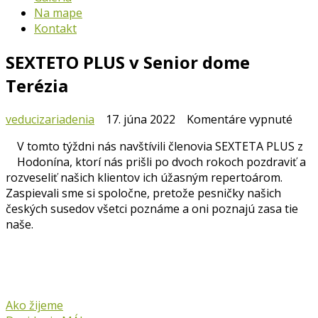
Na mape
Kontakt
SEXTETO PLUS v Senior dome
Terézia
na
veducizariadenia
17. júna 2022
Komentáre vypnuté
SEX
V tomto týždni nás navštívili členovia SEXTETA PLUS z
PLU
Hodonína, ktorí nás prišli po dvoch rokoch pozdraviť a
v
rozveseliť našich klientov ich úžasným repertoárom.
Seni
Zaspievali sme si spoločne, pretože pesničky našich
dom
českých susedov všetci poznáme a oni poznajú zasa tie
Teré
naše.
Ako žijeme