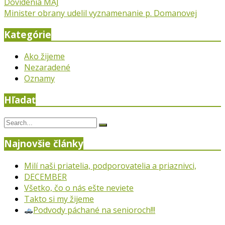
Navigácia
Dovidenia MÁJ
Minister obrany udelil vyznamenanie p. Domanovej
v
Kategórie
článku
Ako žijeme
Nezaradené
Oznamy
Hľadať
Search
Search
for:
Najnovšie články
Milí naši priatelia, podporovatelia a priaznivci,
DECEMBER
Všetko, čo o nás ešte neviete
Takto si my žijeme
Podvody páchané na senioroch!!!